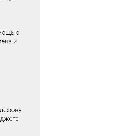
омощью
мена и
елефону
иджета