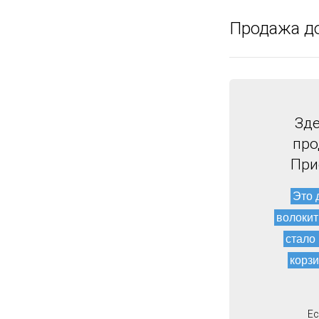
Продажа д
Зде
про
При
Это 
волокит
стало
корзи
Ес