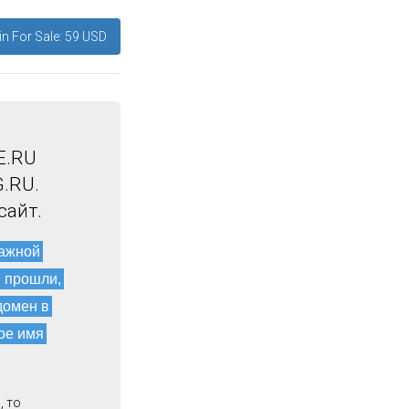
n For Sale: 59 USD
E.RU
.RU.
сайт.
мажной
и прошли,
домен в
ое имя
, то