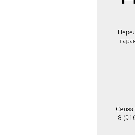
Перед
гара
Связа
8 (91