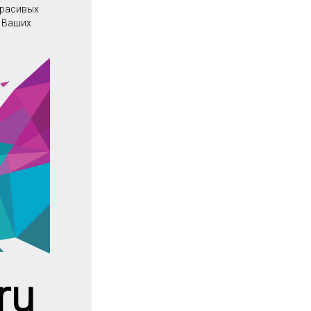
 красивых
о Ваших
ru