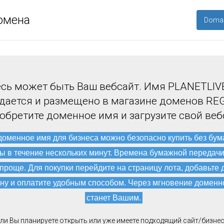
омена
Domai
сь может быть Ваш вебсайт. Имя PLANETLIV
дается и размещено в магазине доменов REG
обретите доменное имя и загрузите свой веб
доменное имя для бизнеса можно безопасно купить без бу
ы в течение нескольких минут. Времена бумажной передач
 проще. Для покупки перейдите на страницу лота, добавьте 
ну и оплатите удобным способом. Через мгновение доменн
станет Вашим.
ли Вы планируете открыть или уже имеете подходящий сайт/бизнес