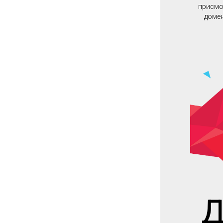
присмот
домен
Д